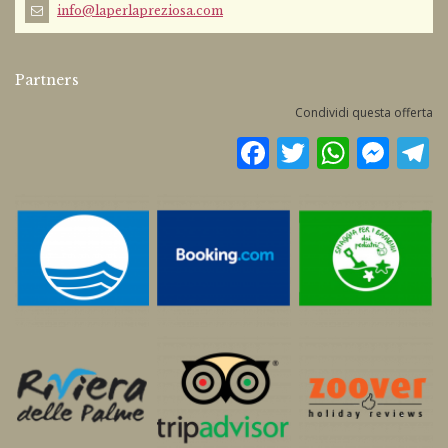
info@laperlapreziosa.com
Partners
Condividi questa offerta
Facebook
Twitter
WhatsApp
Messenge
Te