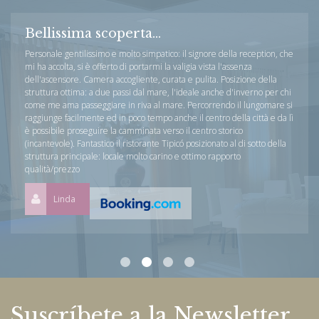
Bellissima scoperta...
Personale gentilissimo e molto simpatico: il signore della reception, che
mi ha accolta, si è offerto di portarmi la valigia vista l'assenza
dell'ascensore. Camera accogliente, curata e pulita. Posizione della
struttura ottima: a due passi dal mare, l'ideale anche d'inverno per chi
come me ama passeggiare in riva al mare. Percorrendo il lungomare si
raggiunge facilmente ed in poco tempo anche il centro della città e da lì
è possibile proseguire la camminata verso il centro storico
(incantevole). Fantastico il ristorante Tipicó posizionato al di sotto della
struttura principale: locale molto carino e ottimo rapporto
qualità/prezzo
Linda
Suscríbete a la Newsletter