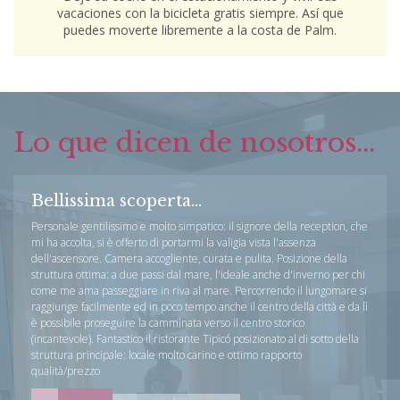
vacaciones con la bicicleta gratis siempre. Así que
puedes moverte libremente a la costa de Palm.
Lo que dicen de nosotros...
Bellissima scoperta...
Personale gentilissimo e molto simpatico: il signore della reception, che
mi ha accolta, si è offerto di portarmi la valigia vista l'assenza
dell'ascensore. Camera accogliente, curata e pulita. Posizione della
struttura ottima: a due passi dal mare, l'ideale anche d'inverno per chi
come me ama passeggiare in riva al mare. Percorrendo il lungomare si
raggiunge facilmente ed in poco tempo anche il centro della città e da lì
è possibile proseguire la camminata verso il centro storico
(incantevole). Fantastico il ristorante Tipicó posizionato al di sotto della
struttura principale: locale molto carino e ottimo rapporto
qualità/prezzo