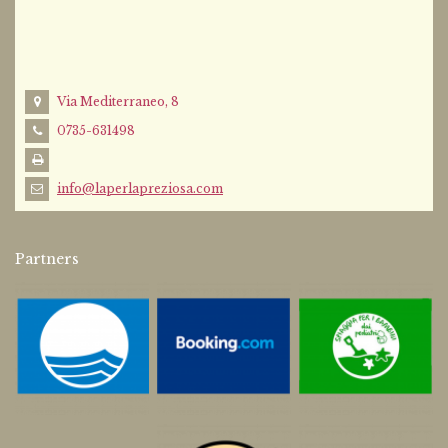
Via Mediterraneo, 8
0735-631498
info@laperlapreziosa.com
Partners