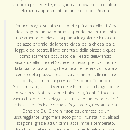
un’epoca precedente, in seguito al ritrovamento di alcuni
elementi appartenenti ad una necropoli Picena.
L’antico borgo, situato sulla parte più alta della città da
dove si gode un panorama stupendo, ha un impianto
tipicamente medievale, a pianta irregolare: chiusa dal
palazzo priorale, dalla torre civica, dalla chiesa, dalle
logge e dal teatro. Il lato orientale della piazza e quasi
completamente occupato dal Teatro dell’Arancio.
Risalente alla fine del Settecento, esso prende il nome
dalla pianta di arancio, che anticamente era collocata al
centro della piazza stessa. Da ammirare i villini in stile
liberty, sul mare lungo viale Cristoforo Colombo.
Grottammare, sulla Riviera delle Palme, è un luogo ideale
di vacanza. Nota stazione balneare già dall’Ottocento
vanta chilometri di spiaggia vellutata ed un mare tra i più
cristallini dell’Adriatico che si fregia ad ogni estate della
Bandiera Blu. Giardini rigogliosi, aranceti ed un
lussureggiante lungomare accolgono il turista in qualsiasi
stagione, grazie ad un clima assai mite e temperato.
Parchi e pinete nonché piste ciclo-pedonali a ridosso