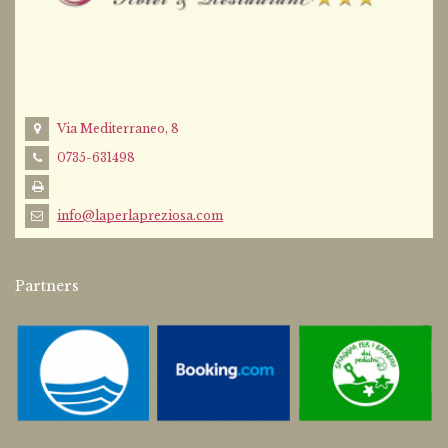
Via Mediterraneo, 8
0735-631498
info@laperlapreziosa.com
Partners