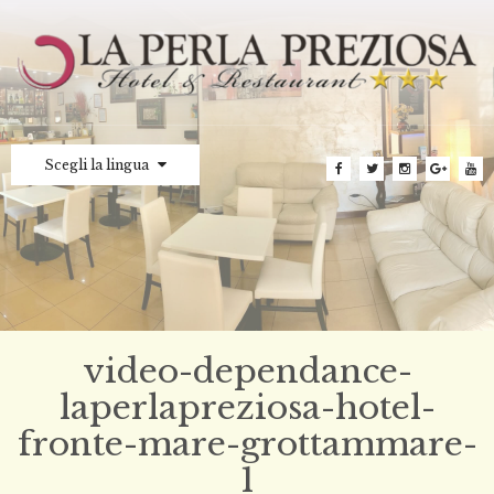
Scegli la lingua
video-dependance-
laperlapreziosa-hotel-
fronte-mare-grottammare-
1