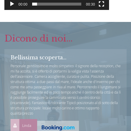
00:00
00:30
Dicono di noi...
Bellissima scoperta...
Personale gentilissimo e molto simpatico: il signore della reception, che
mi ha accolta, si è offerto di portarmi la valigia vista l'assenza
dell'ascensore. Camera accogliente, curata e pulita. Posizione della
struttura ottima: a due passi dal mare, l'ideale anche d'inverno per chi
come me ama passeggiare in riva al mare. Percorrendo il lungomare si
raggiunge facilmente ed in poco tempo anche il centro della città e da lì
è possibile proseguire la camminata verso il centro storico
(incantevole). Fantastico il ristorante Tipicó posizionato al di sotto della
struttura principale: locale molto carino e ottimo rapporto
qualità/prezzo
Linda