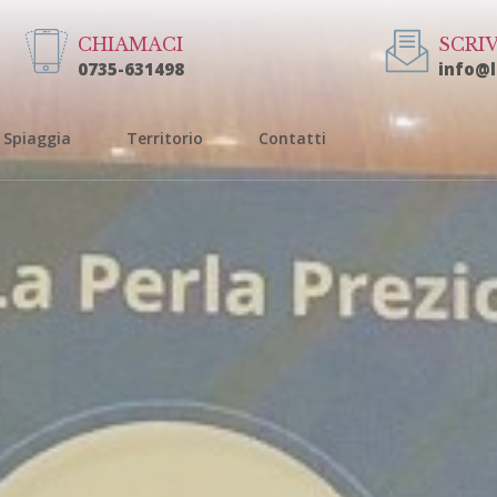
CHIAMACI
SCRIV
0735-631498
info@
Spiaggia
Territorio
Contatti