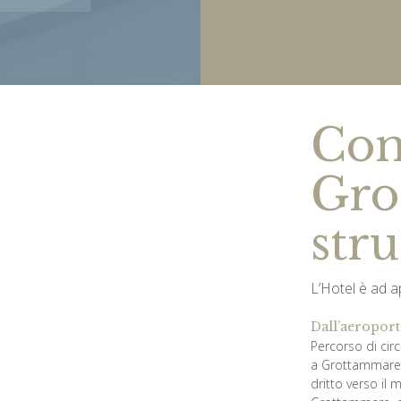
Com
Gro
stru
L’Hotel è ad 
Dall’aeroport
Percorso di cir
a Grottammare. Q
dritto verso il 