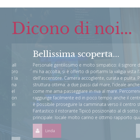
Dicono di noi...
Bellissima scoperta...
l
Personale gentilissimo e molto simpatico: il signore della re
ro
mi ha accolta, si è offerto di portarmi la valigia vista l'assenz
la
dell'ascensore. Camera accogliente, curata e pulita. Posizion
a
struttura ottima: a due passi dal mare, l'ideale anche d'inver
come me ama passeggiare in riva al mare. Percorrendo il lu
n
raggiunge facilmente ed in poco tempo anche il centro della c
n
è possibile proseguire la camminata verso il centro storico (i
Fantastico il ristorante Tipicó posizionato al di sotto della st
principale: locale molto carino e ottimo rapporto qualità/pr
Linda