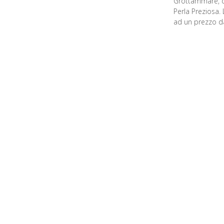
Grottammare, do
Perla Preziosa. 
ad un prezzo d
ritorno direttam
Dall’aeroport
Itinerario di c
uscire a Grottam
proseguire dritt
direzione centr
troverete l’Hote
un’auto in aer
info@laperlapre
Dalla stazio
Percorrere Via C
Dalla stazion
A soli 5 minuti 
verso Grottamma
al n. 3, siete ar
Le nostre co
Latitudine 42.