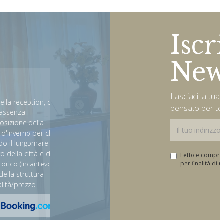
Iscr
New
Very good trip in the perf
hotel
Lasciaci la tu
ception, che
pensato per t
a
Tank everybody staff. We have good time in Marche 
e della
hotel. The price are very cheap and for the excellent
no per chi
We visit the nice town Grottammare and Ascoli Pice
ngomare si
perfect how hotel 4 star.
ittà e da lì
Letto e comp
ncantevole).
per finalità d
David
ruttura
ezzo