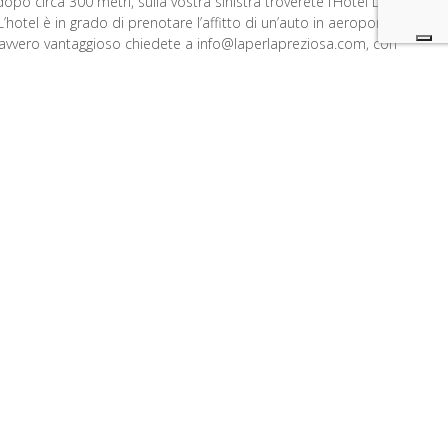
po circa 300 metri, sulla vostra sinistra troverete l’Hotel La
L’hotel è in grado di prenotare l’affitto di un’auto in aeroporto
avvero vantaggioso chiedete a info@laperlapreziosa.com, con
ente in hotel.
o di Pescara (PE)
irca 70 km. Imboccare l’autostrada A14 in direzione Bologna e
mare. Quindi, all’uscita del casello, svoltare a sinistra e
o verso il mare. Alla terza rotonda, svoltare a sinistra, in
o di Grottammare, dopo circa 300 metri, sulla vostra sinistra
l La Perla Preziosa. L’hotel è in grado di prenotare l’affitto di
oporto ad un prezzo davvero vantaggioso chiedete a
ziosa.com, con ritorno direttamente in hotel.
ne di Grottammare
rucioli e girare a sinistra
e di San Benedetto del Tronto
in auto o in taxi. Circa 4 km. Prendi il Lungomare e prosegui
re. Proseguire lungo il Lungomare della Repubblica e fermarsi
rivati all’hotel La Perla Preziosa.
ordinate GPS
9843004