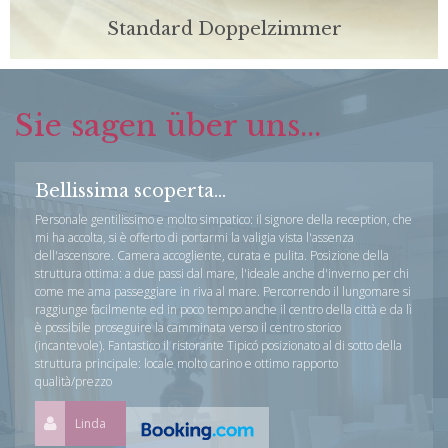
Standard Doppelzimmer
Unsere Zimmer sind für Komfort und Komfort ausgelegt
und bieten einen Platz zum entspannen oder wieder
gewinnen ihrer Energien nach der Arbeit.
Sie sagen über uns...
Bellissima scoperta...
Personale gentilissimo e molto simpatico: il signore della reception, che
mi ha accolta, si è offerto di portarmi la valigia vista l'assenza
dell'ascensore. Camera accogliente, curata e pulita. Posizione della
struttura ottima: a due passi dal mare, l'ideale anche d'inverno per chi
come me ama passeggiare in riva al mare. Percorrendo il lungomare si
raggiunge facilmente ed in poco tempo anche il centro della città e da lì
è possibile proseguire la camminata verso il centro storico
(incantevole). Fantastico il ristorante Tipicó posizionato al di sotto della
struttura principale: locale molto carino e ottimo rapporto
qualità/prezzo
Linda