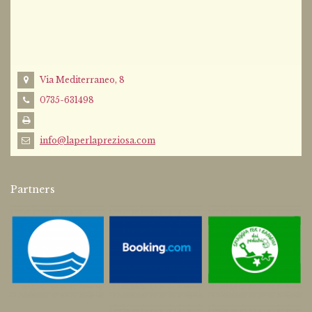
Via Mediterraneo, 8
0735-631498
info@laperlapreziosa.com
Partners