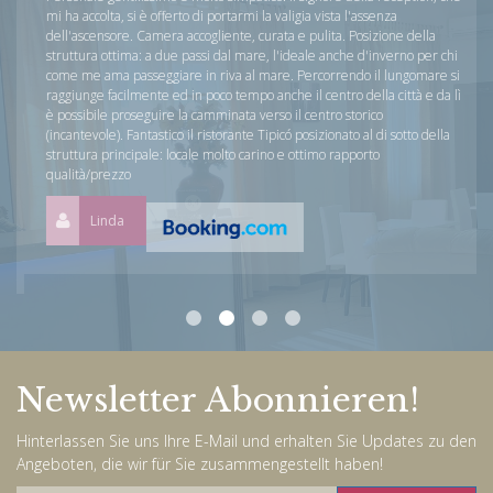
mi ha accolta, si è offerto di portarmi la valigia vista l'assenza
dell'ascensore. Camera accogliente, curata e pulita. Posizione della
struttura ottima: a due passi dal mare, l'ideale anche d'inverno per chi
come me ama passeggiare in riva al mare. Percorrendo il lungomare si
raggiunge facilmente ed in poco tempo anche il centro della città e da lì
è possibile proseguire la camminata verso il centro storico
(incantevole). Fantastico il ristorante Tipicó posizionato al di sotto della
struttura principale: locale molto carino e ottimo rapporto
qualità/prezzo
Linda
Newsletter Abonnieren!
Hinterlassen Sie uns Ihre E-Mail und erhalten Sie Updates zu den
Angeboten, die wir für Sie zusammengestellt haben!