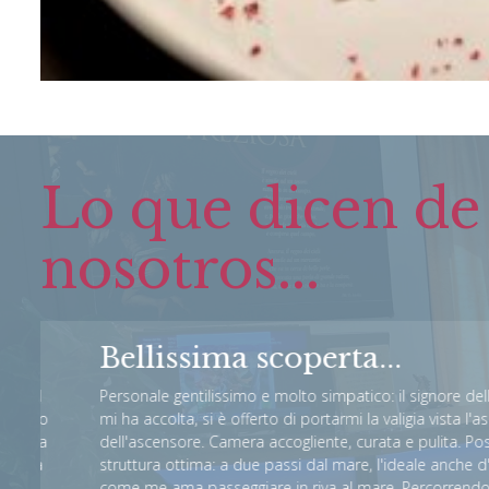
Lo que dicen de
nosotros...
Bellissima scoperta...
l
Personale gentilissimo e molto simpatico: il signore della re
ro
mi ha accolta, si è offerto di portarmi la valigia vista l'assenz
la
dell'ascensore. Camera accogliente, curata e pulita. Posizion
a
struttura ottima: a due passi dal mare, l'ideale anche d'inver
come me ama passeggiare in riva al mare. Percorrendo il lu