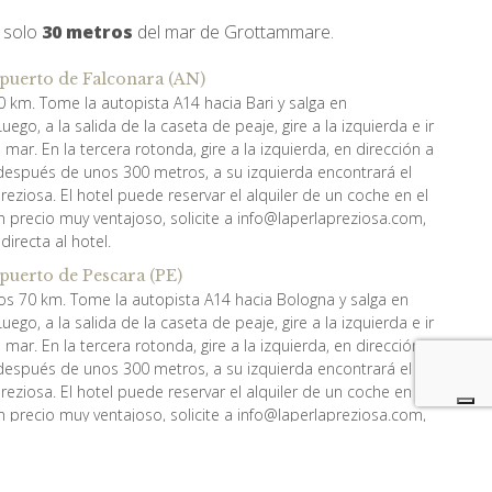
a solo
30 metros
del mar de Grottammare.
opuerto de Falconara (AN)
 km. Tome la autopista A14 hacia Bari y salga en
go, a la salida de la caseta de peaje, gire a la izquierda e ir
mar. En la tercera rotonda, gire a la izquierda, en dirección a
espués de unos 300 metros, a su izquierda encontrará el
Preziosa. El hotel puede reservar el alquiler de un coche en el
 precio muy ventajoso, solicite a info@laperlapreziosa.com,
directa al hotel.
puerto de Pescara (PE)
nos 70 km. Tome la autopista A14 hacia Bologna y salga en
go, a la salida de la caseta de peaje, gire a la izquierda e ir
mar. En la tercera rotonda, gire a la izquierda, en dirección a
espués de unos 300 metros, a su izquierda encontrará el
Preziosa. El hotel puede reservar el alquiler de un coche en el
 precio muy ventajoso, solicite a info@laperlapreziosa.com,
directa al hotel.
ación Grottammare