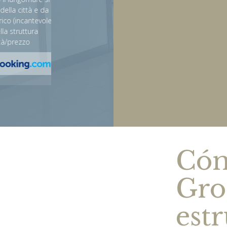
perfect how hotel 4 star.
ittà e da lì
ncantevole).
David
ruttura
ezzo
Cóm
Gro
est