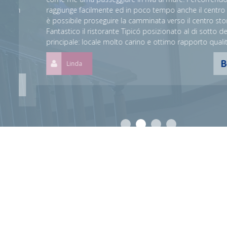
n
raggiunge facilmente ed in poco tempo anche il centro della c
n
è possibile proseguire la camminata verso il centro storico (i
Fantastico il ristorante Tipicó posizionato al di sotto della st
principale: locale molto carino e ottimo rapporto qualità/pr
Linda