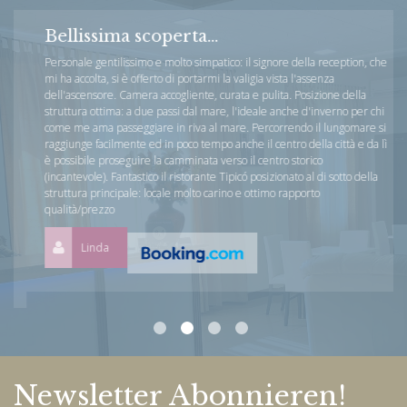
Bellissima scoperta...
Personale gentilissimo e molto simpatico: il signore della reception, che
mi ha accolta, si è offerto di portarmi la valigia vista l'assenza
dell'ascensore. Camera accogliente, curata e pulita. Posizione della
struttura ottima: a due passi dal mare, l'ideale anche d'inverno per chi
come me ama passeggiare in riva al mare. Percorrendo il lungomare si
raggiunge facilmente ed in poco tempo anche il centro della città e da lì
è possibile proseguire la camminata verso il centro storico
(incantevole). Fantastico il ristorante Tipicó posizionato al di sotto della
struttura principale: locale molto carino e ottimo rapporto
qualità/prezzo
Linda
Newsletter Abonnieren!