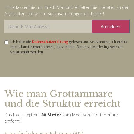
Hinterlassen Sie uns Ihre E-Mail und erhalten Sie Updates zu den
Angeboten, die wir für Sie zusammengestellt haben!
Anmelden
Ich habe die
Datenschutzerkl rung
gelesen und verstanden, ich erkl re
mich damit einverstanden, dass meine Daten zu Marketingzwecken
verarbeitet werden
Wie man Grottammare
und die Struktur erreicht
Das Hotel liegt nur
30 Meter
vom Meer von Grottammare
entfernt!
Vom Flughafen von Falconara (AN)