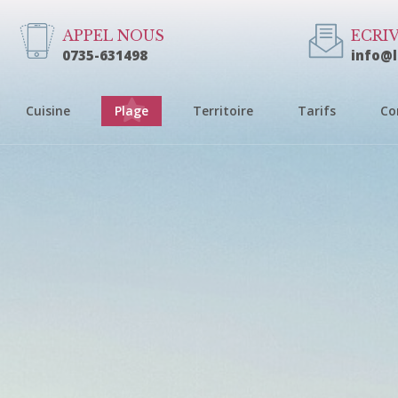
APPEL NOUS
ECRI
0735-631498
info@
Cuisine
Plage
Territoire
Tarifs
Co