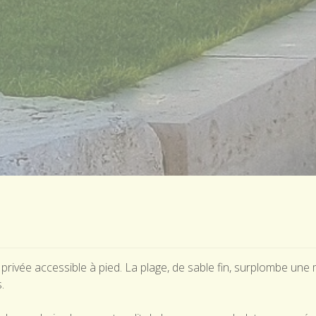
 privée accessible à pied. La plage, de sable fin, surplombe un
.