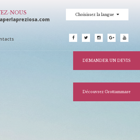
VEZ-NOUS
Choisissez la langue
laperlapreziosa.com
ntacts
DEMANDER UN DEVIS
Découvrez Grottammare