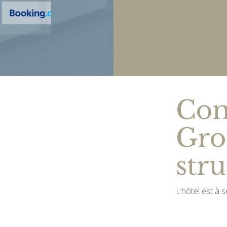
Com
Gro
str
L’hôtel est à
De l’aéroport
Route d’environ