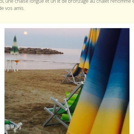
ol, une chaise longue et un lit de bronzage au chalet renommé 
de vos amis.