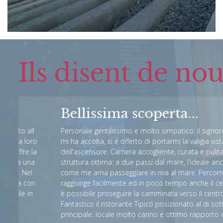
Ils disent de nous
Bellissima scoperta...
l
Personale gentilissimo e molto simpatico: il signore della re
ro
mi ha accolta, si è offerto di portarmi la valigia vista l'assenz
la
dell'ascensore. Camera accogliente, curata e pulita. Posizion
a
struttura ottima: a due passi dal mare, l'ideale anche d'inver
come me ama passeggiare in riva al mare. Percorrendo il lu
n
raggiunge facilmente ed in poco tempo anche il centro della c
n
è possibile proseguire la camminata verso il centro storico (i
Fantastico il ristorante Tipicó posizionato al di sotto della st
principale: locale molto carino e ottimo rapporto qualità/pr