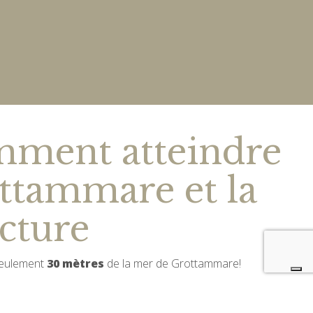
ment atteindre
ttammare et la
ucture
 seulement
30 mètres
de la mer de Grottammare!
 de Falconara (AN)
 90 km. Prenez l’autoroute A14 en direction de Bari et sortez à