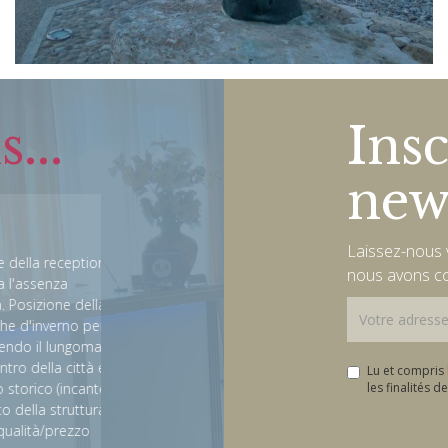
...
Insc
news
Very good trip in the perf
hotel
Laissez-nous v
ception, che
nous avons c
a
Tank everybody staff. We have good time in Marche 
e della
hotel. The price are very cheap and for the excellent
no per chi
We visit the nice town Grottammare and Ascoli Pice
ngomare si
perfect how hotel 4 star.
ittà e da lì
Lu et compris
ncantevole).
les finalités 
David
ruttura
ezzo