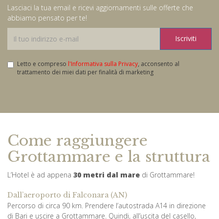
Lasciaci la tua email e ricevi aggiornamenti sulle offerte che
abbiamo pensato per te!
Iscriviti
Letto e compreso
l'Informativa sulla Privacy
, acconsento al
trattamento dei miei dati per finalità di marketing
Come raggiungere
Grottammare e la struttura
L’Hotel è ad appena
30 metri dal mare
di Grottammare!
Dall’aeroporto di Falconara (AN)
Percorso di circa 90 km. Prendere l’autostrada A14 in direzione
di Bari e uscire a Grottammare. Quindi, all’uscita del casello,