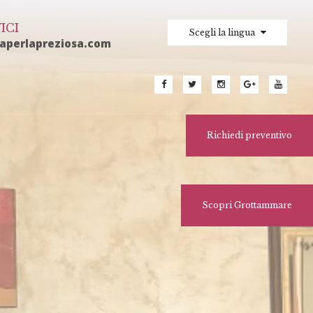
ICI
Scegli la lingua
laperlapreziosa.com
Richiedi preventivo
Scopri Grottammare