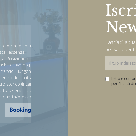
Iscr
New
Very good trip in the perf
hotel
Lasciaci la tu
ception, che
pensato per t
a
Tank everybody staff. We have good time in Marche 
e della
hotel. The price are very cheap and for the excellent
no per chi
We visit the nice town Grottammare and Ascoli Pice
ngomare si
perfect how hotel 4 star.
ittà e da lì
Letto e comp
ncantevole).
per finalità d
David
ruttura
ezzo