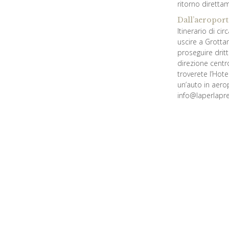
ritorno direttam
Dall’aeroport
Itinerario di c
uscire a Grottam
proseguire dritt
direzione centr
troverete l’Hote
un’auto in aer
info@laperlapre
Dalla stazio
Percorrere Via C
Dalla stazion
A soli 5 minuti 
verso Grottamma
al n. 3, siete ar
Le nostre co
Latitudine 42.
Longitudine 13