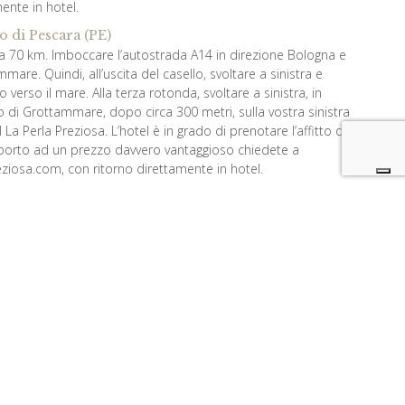
ente in hotel.
o di Pescara (PE)
irca 70 km. Imboccare l’autostrada A14 in direzione Bologna e
mare. Quindi, all’uscita del casello, svoltare a sinistra e
o verso il mare. Alla terza rotonda, svoltare a sinistra, in
o di Grottammare, dopo circa 300 metri, sulla vostra sinistra
l La Perla Preziosa. L’hotel è in grado di prenotare l’affitto di
oporto ad un prezzo davvero vantaggioso chiedete a
ziosa.com, con ritorno direttamente in hotel.
ne di Grottammare
rucioli e girare a sinistra
e di San Benedetto del Tronto
in auto o in taxi. Circa 4 km. Prendi il Lungomare e prosegui
re. Proseguire lungo il Lungomare della Repubblica e fermarsi
rivati all’hotel La Perla Preziosa.
ordinate GPS
9843004
.8727881