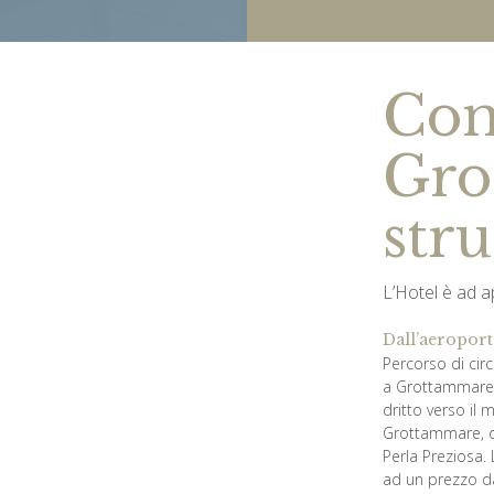
Com
Gro
stru
L’Hotel è ad 
Dall’aeroport
Percorso di cir
a Grottammare. Q
dritto verso il 
Grottammare, do
Perla Preziosa. 
ad un prezzo d