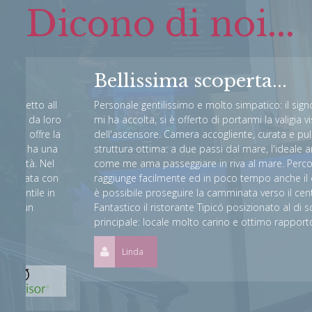
Dicono di noi...
Bellissima scoperta...
l
Personale gentilissimo e molto simpatico: il signore della re
ro
mi ha accolta, si è offerto di portarmi la valigia vista l'assenz
la
dell'ascensore. Camera accogliente, curata e pulita. Posizion
a
struttura ottima: a due passi dal mare, l'ideale anche d'inver
come me ama passeggiare in riva al mare. Percorrendo il lu
n
raggiunge facilmente ed in poco tempo anche il centro della c
n
è possibile proseguire la camminata verso il centro storico (i
Fantastico il ristorante Tipicó posizionato al di sotto della st
principale: locale molto carino e ottimo rapporto qualità/pr
Linda