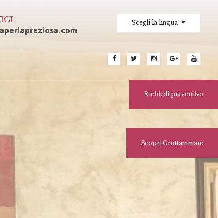
ICI
Scegli la lingua
laperlapreziosa.com
Richiedi preventivo
Scopri Grottammare