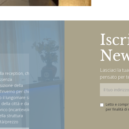
Iscr
New
Very good trip in the perf
hotel
Lasciaci la tu
ception, che
pensato per t
a
Tank everybody staff. We have good time in Marche 
e della
hotel. The price are very cheap and for the excellent
no per chi
We visit the nice town Grottammare and Ascoli Pice
ngomare si
perfect how hotel 4 star.
ittà e da lì
Letto e comp
ncantevole).
per finalità d
David
ruttura
ezzo