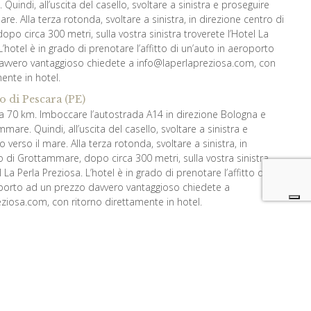
uindi, all’uscita del casello, svoltare a sinistra e proseguire
mare. Alla terza rotonda, svoltare a sinistra, in direzione centro di
po circa 300 metri, sulla vostra sinistra troverete l’Hotel La
L’hotel è in grado di prenotare l’affitto di un’auto in aeroporto
avvero vantaggioso chiedete a info@laperlapreziosa.com, con
ente in hotel.
o di Pescara (PE)
irca 70 km. Imboccare l’autostrada A14 in direzione Bologna e
mare. Quindi, all’uscita del casello, svoltare a sinistra e
o verso il mare. Alla terza rotonda, svoltare a sinistra, in
o di Grottammare, dopo circa 300 metri, sulla vostra sinistra
l La Perla Preziosa. L’hotel è in grado di prenotare l’affitto di
oporto ad un prezzo davvero vantaggioso chiedete a
ziosa.com, con ritorno direttamente in hotel.
ne di Grottammare
rucioli e girare a sinistra
e di San Benedetto del Tronto
in auto o in taxi. Circa 4 km. Prendi il Lungomare e prosegui
re. Proseguire lungo il Lungomare della Repubblica e fermarsi
rivati all’hotel La Perla Preziosa.