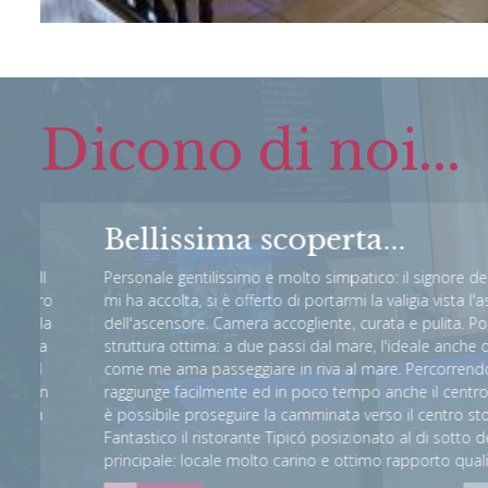
Dicono di noi...
Bellissima scoperta...
l
Personale gentilissimo e molto simpatico: il signore della re
ro
mi ha accolta, si è offerto di portarmi la valigia vista l'assenz
la
dell'ascensore. Camera accogliente, curata e pulita. Posizion
a
struttura ottima: a due passi dal mare, l'ideale anche d'inver
come me ama passeggiare in riva al mare. Percorrendo il lu
n
raggiunge facilmente ed in poco tempo anche il centro della c
n
è possibile proseguire la camminata verso il centro storico (i
Fantastico il ristorante Tipicó posizionato al di sotto della st
principale: locale molto carino e ottimo rapporto qualità/pr