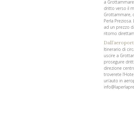
a Grottammare. Q
dritto verso il 
Grottammare, do
Perla Preziosa. 
ad un prezzo d
ritorno direttam
Dall’aeroport
Itinerario di c
uscire a Grottam
proseguire dritt
direzione centr
troverete l’Hote
un’auto in aer
info@laperlapre
Dalla stazio
Percorrere Via C
Dalla stazion
A soli 5 minuti 
verso Grottamma
al n. 3, siete ar