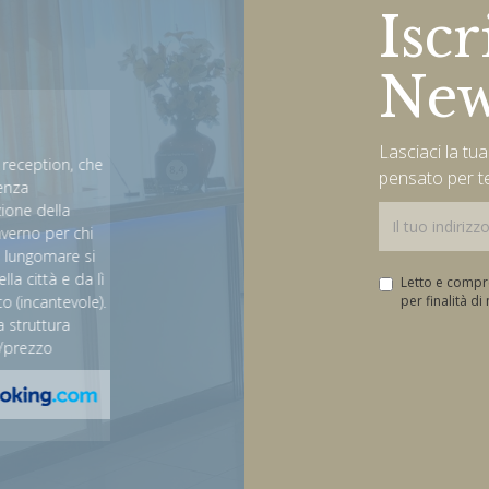
Iscr
New
Very good trip in the perf
hotel
Lasciaci la tu
ception, che
pensato per t
a
Tank everybody staff. We have good time in Marche 
e della
hotel. The price are very cheap and for the excellent
no per chi
We visit the nice town Grottammare and Ascoli Pice
ngomare si
perfect how hotel 4 star.
ittà e da lì
Letto e comp
ncantevole).
per finalità d
David
ruttura
ezzo