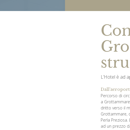
Com
Gro
stru
L’Hotel è ad 
Dall’aeroport
Percorso di cir
a Grottammare. Q
dritto verso il 
Grottammare, do
Perla Preziosa. 
ad un prezzo d