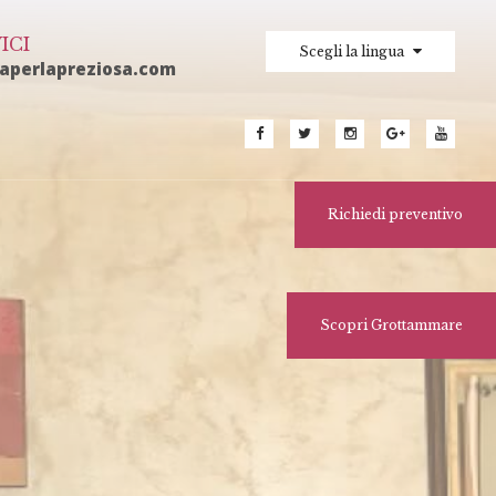
ICI
Scegli la lingua
laperlapreziosa.com
Richiedi preventivo
Scopri Grottammare