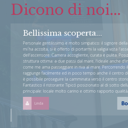
Dicono di noi...
Bellissima scoperta...
l
Personale gentilissimo e molto simpatico: il signore della re
ro
mi ha accolta, si è offerto di portarmi la valigia vista l'assenz
la
dell'ascensore. Camera accogliente, curata e pulita. Posizion
a
struttura ottima: a due passi dal mare, l'ideale anche d'inver
come me ama passeggiare in riva al mare. Percorrendo il lu
n
raggiunge facilmente ed in poco tempo anche il centro della c
n
è possibile proseguire la camminata verso il centro storico (i
Fantastico il ristorante Tipicó posizionato al di sotto della st
principale: locale molto carino e ottimo rapporto qualità/pr
Linda