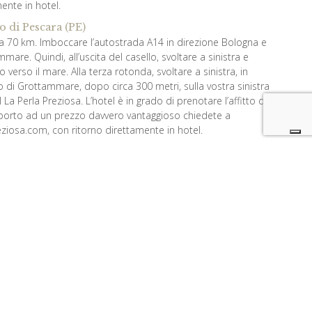
ente in hotel.
o di Pescara (PE)
irca 70 km. Imboccare l’autostrada A14 in direzione Bologna e
mare. Quindi, all’uscita del casello, svoltare a sinistra e
o verso il mare. Alla terza rotonda, svoltare a sinistra, in
o di Grottammare, dopo circa 300 metri, sulla vostra sinistra
l La Perla Preziosa. L’hotel è in grado di prenotare l’affitto di
oporto ad un prezzo davvero vantaggioso chiedete a
ziosa.com, con ritorno direttamente in hotel.
ne di Grottammare
rucioli e girare a sinistra
e di San Benedetto del Tronto
in auto o in taxi. Circa 4 km. Prendi il Lungomare e prosegui
re. Proseguire lungo il Lungomare della Repubblica e fermarsi
rivati all’hotel La Perla Preziosa.
ordinate GPS
9843004
.8727881