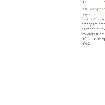
ritorno direttam
Dall’aeroport
Itinerario di c
uscire a Grottam
proseguire dritt
direzione centr
troverete l’Hote
un’auto in aer
info@laperlapre
Dalla stazio
Percorrere Via C
Dalla stazion
A soli 5 minuti 
verso Grottamma
al n. 3, siete ar
Le nostre co
Latitudine 42.
Longitudine 13