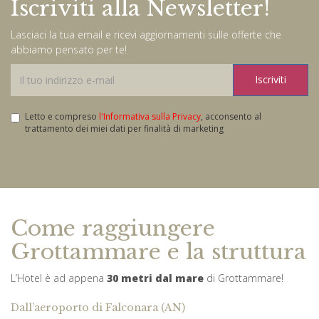
Iscriviti alla Newsletter!
Lasciaci la tua email e ricevi aggiornamenti sulle offerte che
abbiamo pensato per te!
Iscriviti
Letto e compreso
l'Informativa sulla Privacy
, acconsento al
trattamento dei miei dati per finalità di marketing
Come raggiungere
Grottammare e la struttura
L’Hotel è ad appena
30 metri dal mare
di Grottammare!
Dall’aeroporto di Falconara (AN)