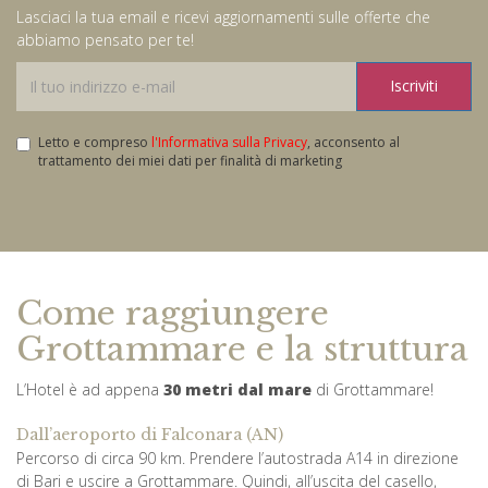
Lasciaci la tua email e ricevi aggiornamenti sulle offerte che
abbiamo pensato per te!
Iscriviti
Letto e compreso
l'Informativa sulla Privacy
, acconsento al
trattamento dei miei dati per finalità di marketing
Come raggiungere
Grottammare e la struttura
L’Hotel è ad appena
30 metri dal mare
di Grottammare!
Dall’aeroporto di Falconara (AN)
Percorso di circa 90 km. Prendere l’autostrada A14 in direzione
di Bari e uscire a Grottammare. Quindi, all’uscita del casello,