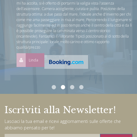
mi ha accolta, si è offerto di portarmi la valigia vista l'assenza
dell'ascensore. Camera accogliente, curata e pulita. Posizione della
struttura ottima: a due passi dal mare, l'ideale anche d'inverno per chi
come me ama passeggiare in riva al mare. Percorrendo il lungomare si
raggiunge facilmente ed in poco tempo anche il centro della città e da lì
è possibile proseguire la camminata verso il centro storico
(incantevole). Fantastico il ristorante Tipicó posizionato al di sotto della
struttura principale: locale molto carino e ottimo rapporto
qualità/prezzo
Linda
Iscriviti alla Newsletter!
Lasciaci la tua email e ricevi aggiornamenti sulle offerte che
abbiamo pensato per te!