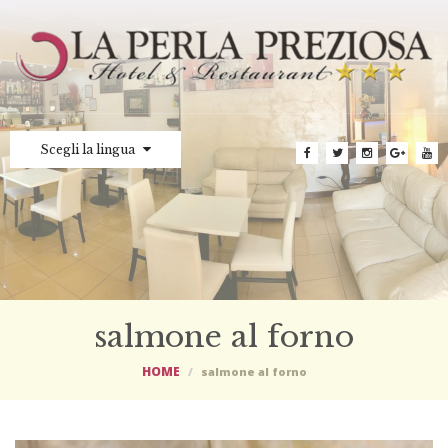
Scegli la lingua
salmone al forno
HOME
salmone al forno