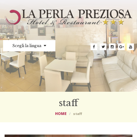
Scegli la lingua
staff
HOME
staff