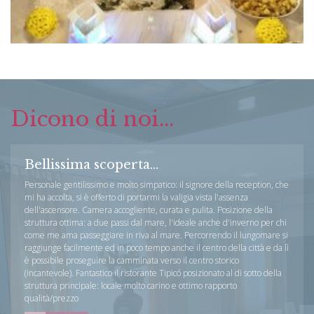
Dicono di noi...
Bellissima scoperta...
Personale gentilissimo e molto simpatico: il signore della reception, che
mi ha accolta, si è offerto di portarmi la valigia vista l'assenza
dell'ascensore. Camera accogliente, curata e pulita. Posizione della
struttura ottima: a due passi dal mare, l'ideale anche d'inverno per chi
come me ama passeggiare in riva al mare. Percorrendo il lungomare si
raggiunge facilmente ed in poco tempo anche il centro della città e da lì
è possibile proseguire la camminata verso il centro storico
(incantevole). Fantastico il ristorante Tipicó posizionato al di sotto della
struttura principale: locale molto carino e ottimo rapporto
qualità/prezzo