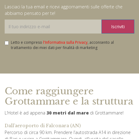
Lasciaci la tua email e ricevi aggiornamenti sulle offerte che
abbiamo pensato per te!
Iscriviti
Letto e compreso
l'Informativa sulla Privacy
, acconsento al
trattamento dei miei dati per finalità di marketing
Come raggiungere
Grottammare e la struttura
L’Hotel è ad appena
30 metri dal mare
di Grottammare!
Dall’aeroporto di Falconara (AN)
Percorso di circa 90 km. Prendere l’autostrada A14 in direzione
di Bari e uscire a Grottammare. Quindi, all’uscita del casello,