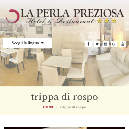
Scegli la lingua
trippa di rospo
HOME
trippa di rospo