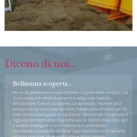
Dicono di noi...
Bellissima scoperta...
Personale gentilissimo e molto simpatico: il signore della reception, che
mi ha accolta, si è offerto di portarmi la valigia vista l'assenza
dell'ascensore. Camera accogliente, curata e pulita. Posizione della
struttura ottima: a due passi dal mare, l'ideale anche d'inverno per chi
come me ama passeggiare in riva al mare. Percorrendo il lungomare si
raggiunge facilmente ed in poco tempo anche il centro della città e da lì
è possibile proseguire la camminata verso il centro storico
(incantevole). Fantastico il ristorante Tipicó posizionato al di sotto della
struttura principale: locale molto carino e ottimo rapporto