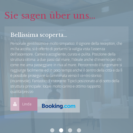
Sie sagen über uns...
Bellissima scoperta...
Personale gentilissimo e molto simpatico: il signore della reception, che
mi ha accolta, si è offerto di portarmi la valigia vista l'assenza
dell'ascensore. Camera accogliente, curata e pulita. Posizione della
struttura ottima: a due passi dal mare, l'ideale anche d'inverno per chi
come me ama passeggiare in riva al mare. Percorrendo il lungomare si
raggiunge facilmente ed in poco tempo anche il centro della città e da lì
è possibile proseguire la camminata verso il centro storico
(incantevole). Fantastico il ristorante Tipicó posizionato al di sotto della
struttura principale: locale molto carino e ottimo rapporto
qualità/prezzo
Linda