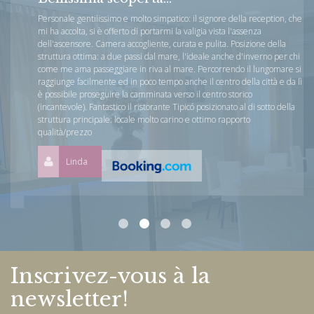
Personale gentilissimo e molto simpatico: il signore della reception, che
mi ha accolta, si è offerto di portarmi la valigia vista l'assenza
dell'ascensore. Camera accogliente, curata e pulita. Posizione della
struttura ottima: a due passi dal mare, l'ideale anche d'inverno per chi
come me ama passeggiare in riva al mare. Percorrendo il lungomare si
raggiunge facilmente ed in poco tempo anche il centro della città e da lì
è possibile proseguire la camminata verso il centro storico
(incantevole). Fantastico il ristorante Tipicó posizionato al di sotto della
struttura principale: locale molto carino e ottimo rapporto
qualità/prezzo
Linda
Inscrivez-vous à la
newsletter!