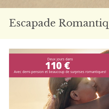
Escapade Romanti
Deux jours dans
110 €
Avec demi-pension et beaucoup de surprises romantiques!