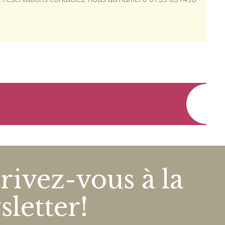
rivez-vous à la
letter!
ect little
Tornerò SICURA