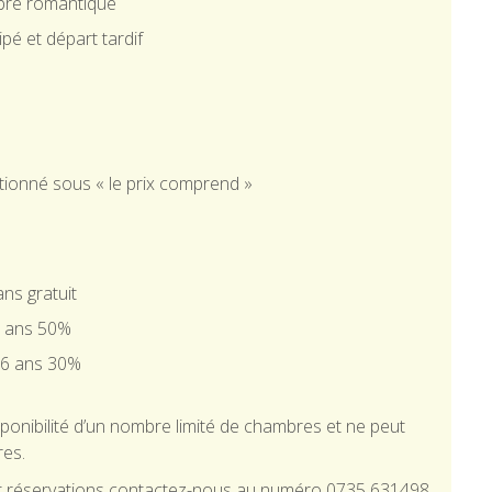
bre romantique
pé et départ tardif
tionné sous « le prix comprend »
ns gratuit
0 ans 50%
16 ans 30%
sponibilité d’un nombre limité de chambres et ne peut
res.
et réservations contactez-nous au numéro 0735 631498