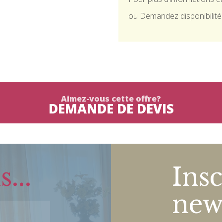
ou Demandez disponibilité
Aimez-vous cette offre?
DEMANDE DE DEVIS
...
Insc
news
Very good trip in the perf