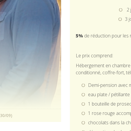
2 
3 
5%
de réduction pour les 
Le prix comprend:
Hébergement en chambre ave
conditionné, coffre-fort, t
Demi-pension avec 
eau plate / pétillant
1 bouteille de pros
1 rose rouge accom
 30/09)
chocolats dans la c