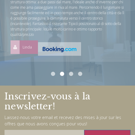
struttura ottima: a due passi dal mare, l'ideale anche d'inverno per chi
come me ama passeggiare in riva al mare. Percorrendo il lungomare si
raggiunge facilmente ed in poco tempo anche il centro della città e da lì
è possibile proseguire la camminata verso il centro storico
(incantevole). Fantastico il ristorante Tipicó posizionato al di sotto della
struttura principale: locale molto carino e ottimo rapporto
qualità/prezzo
Linda
Inscrivez-vous à la
newsletter!
Laissez-nous votre email et recevez des mises à jour sur les
offres que nous avons conçues pour vous!