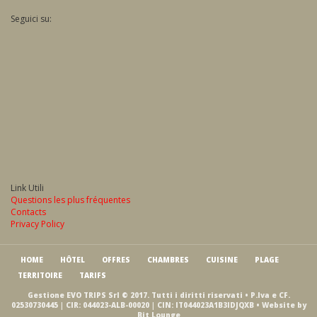
Seguici su:
Link Utili
Questions les plus fréquentes
Contacts
Privacy Policy
HOME
HÔTEL
OFFRES
CHAMBRES
CUISINE
PLAGE
TERRITOIRE
TARIFS
Gestione EVO TRIPS Srl © 2017. Tutti i diritti riservati • P.Iva e CF.
02530730445 | CIR: 044023-ALB-00020 | CIN: IT044023A1B3IDJQXB • Website by
Bit Lounge