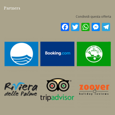
Partners
Condividi questa offerta
Facebook
Twitter
WhatsApp
Messenge
Te