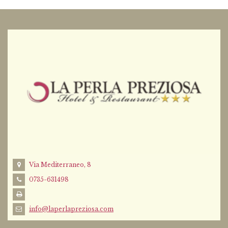
Via Mediterraneo, 8
0735-631498
info@laperlapreziosa.com